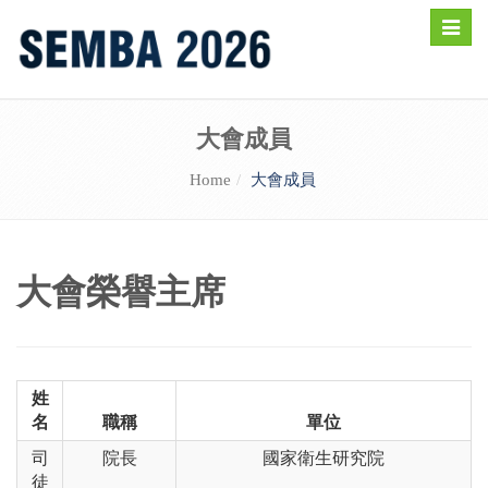
Toggle
naviga
大會成員
Home
大會成員
大會榮譽主席
姓
名
職稱
單位
司
院長
國家衛生研究院
徒