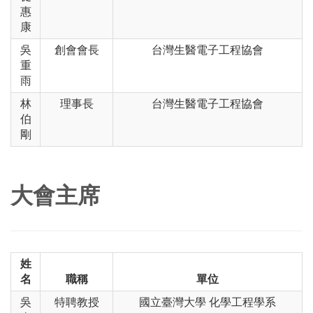
惠
康
吳
創會會長
台灣生醫電子工程協會
重
雨
林
理事長
台灣生醫電子工程協會
伯
剛
大會主席
姓
名
職稱
單位
吳
特聘教授
國立臺灣大學 化學工程學系