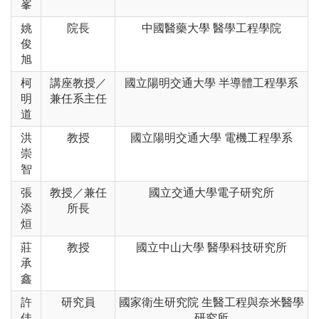
峯
姚
院長
中國醫藥大學 醫學工程學院
俊
旭
柯
講座教授
／
國立陽明交通大學 半導體工程學系
明
兼任系主任
道
洪
教授
國立陽明交通大學 電機工程學系
崇
智
張
教授／兼任
國立交通大學電子研究所
添
所長
烜
莊
教授
國立中山大學 醫學科技研究所
承
鑫
許
研究員
國家衛生研究院 生醫工程與奈米醫學
佳
研究所