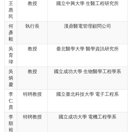
王
教授
國立中興大學 生醫工程研究所
惠
民
何
執行長
漢鼎醫電管理顧問公司
彥
毅
吳
教授
臺北醫學大學 醫學資訊研究所
育
瑋
吳
教授
國立成功大學 生物醫學工程學系
炳
慶
李
特聘教授
國立臺北科技大學 電子工程系
仁
貴
李
特聘教授
國立成功大學 電機工程學系
順
裕