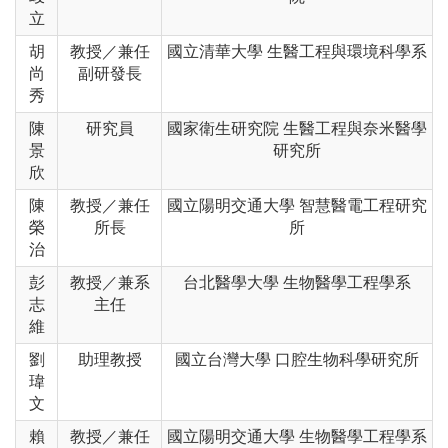
立
胡
教授／兼任
國立清華大學 生醫工程與環境科學系
尚
副研發長
秀
陳
研究員
國家衛生研究院 生醫工程與奈米醫學
景
研究所
欣
陳
教授／兼任
國立陽明交通大學 智慧醫電工程研究
榮
所長
所
治
彭
教授
／
兼系
台北醫學大學 生物醫學工程學系
志
主任
維
劉
助理教授
國立台灣大學 口腔生物科學研究所
瑋
文
賴
教授／兼任
國立陽明交通大學 生物醫學工程學系